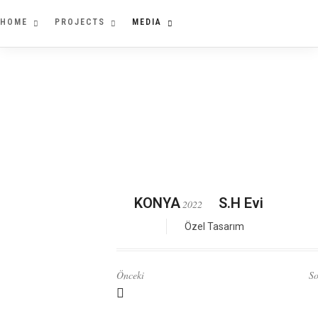
HOME
PROJECTS
MEDIA
KONYA
S.H Evi
2022
Özel Tasarım
Önceki
So